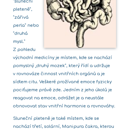
“sluneční
pleteně”,
“zářivá
perla” nebo
“druhá
mysl.”
Z pohledu
východní medicíny je místem, kde se nachází
pomyslný „druhý mozek“, který řídí a udržuje
v rovnováze činnost vnitřních orgánů a je
sídlem citu. Veškeré prožívané emoce fyzicky
pociťujeme právě zde. Jedním z jeho úkolů je
reagovat na emoce, odrážet je a neustále
obnovovat stav vnitřní harmonie a rovnováhy.
Sluneční pleteně je také místem, kde se
nachází třetí, solární, Manipura čakra, kterou