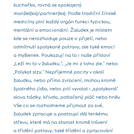
kuchařka, rovná se spokojený
manžel(ka)/partner(ka). Podle tradiční čínské
medicíny plní každý orgán funkci fyzickou,
mentální a emocionální. Žaludek je místem
kde se nerozhoduje pouze o přijetí, nebo
odmítnutí spolykané potravy, ale také emocí
a myšlenek. Poukazují na to i naše přísloví
„Leží mi to v žaludku.“, „Je mi z toho zle.“ nebo
„Polykat slzy.“ Nepříjemné pocity v okolí
žaludku, nebo přímo zvracení, mohou kromě
špatného jídla, nebo pití vyvolat i „spolykaná“
slova hádky, křivda, potlačený pláč nebo hněv.
Vše co se rozhodneme přijmout za své,
žaludek zpracuje a postoupí dál tenkému
střevu, které má na starost kromě trávení
a třídění potravy, také třídění a zpracování