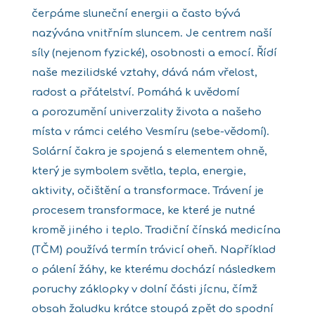
čerpáme sluneční energii a často bývá
nazývána vnitřním sluncem. Je centrem naší
síly (nejenom fyzické), osobnosti a emocí. Řídí
naše mezilidské vztahy, dává nám vřelost,
radost a přátelství. Pomáhá k uvědomí
a porozumění univerzality života a našeho
místa v rámci celého Vesmíru (sebe-vědomí).
Solární čakra je spojená s elementem ohně,
který je symbolem světla, tepla, energie,
aktivity, očištění a transformace. Trávení je
procesem transformace, ke které je nutné
kromě jiného i teplo. Tradiční čínská medicína
(TČM) používá termín trávicí oheň. Například
o pálení žáhy, ke kterému dochází následkem
poruchy záklopky v dolní části jícnu, čímž
obsah žaludku krátce stoupá zpět do spodní