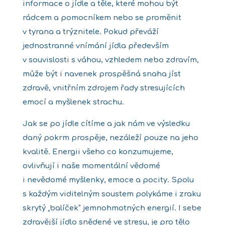
informace o jídle a těle, které mohou být
rádcem a pomocníkem nebo se proměnit
v tyrana a trýznitele. Pokud převáží
jednostranné vnímání jídla především
v souvislosti s váhou, vzhledem nebo zdravím,
může být i navenek prospěšná snaha jíst
zdravě, vnitřním zdrojem řady stresujících
emocí a myšlenek strachu.
Jak se po jídle cítíme a jak nám ve výsledku
daný pokrm prospěje, nezáleží pouze na jeho
kvalitě. Energii všeho co konzumujeme,
ovlivňují i naše momentální vědomé
i nevědomé myšlenky, emoce a pocity. Spolu
s každým viditelným soustem polykáme i zraku
skrytý „balíček“ jemnohmotných energií. I sebe
zdravější jídlo snědené ve stresu, je pro tělo